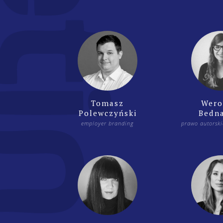
Tomasz
Wero
Polewczyński
Bedn
employer branding
prawo autorski