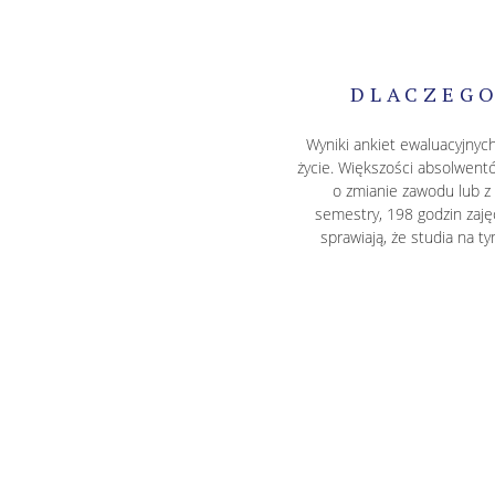
DLACZEGO
Wyniki ankiet ewaluacyjnych
życie. Większości absolwentó
o zmianie zawodu lub 
semestry, 198 godzin zajęć
sprawiają, że studia na t