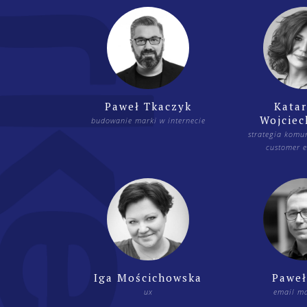
Paweł Tkaczyk
Kata
Wojcie
budowanie marki w internecie
strategia komun
customer e
Iga Mościchowska
Paweł
ux
email ma