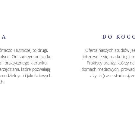
JA
DO KOG
niczo-Hutniczej to drugi,
Oferta naszych studiów jes
 Polsce. Od samego początku
interesuje się marketingiem 
 i praktycznego kierunku.
Praktycy branży, którzy n
arzędziami, które pozwalają
domach mediowych, prowadzą 
modzielnych i jakościowych
z życia (case studies),
ch.