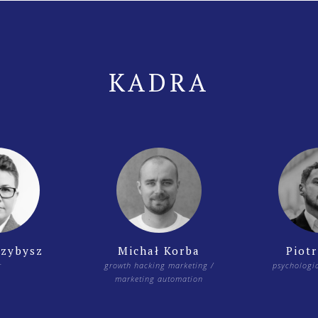
KADRA
rzybysz
Michał Korba
Piotr
r
growth hacking marketing /
psychologi
marketing automation