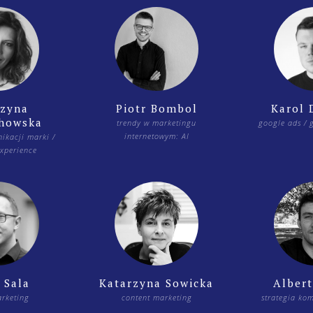
rzyna
Piotr Bombol
Karol 
chowska
trendy w marketingu
google ads / 
internetowym: AI
ikacji marki /
xperience
 Sala
Katarzyna Sowicka
Albert
rketing
content marketing
strategia ko