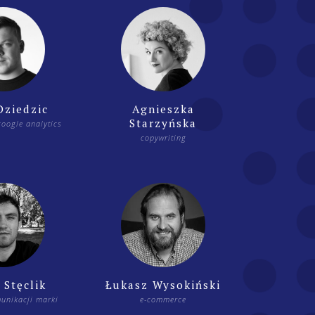
Dziedzic
Agnieszka
Starzyńska
google analytics
copywriting
 Stęclik
Łukasz Wysokiński
munikacji marki
e-commerce