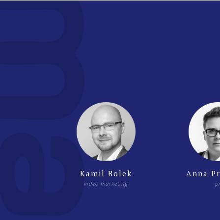
Kamil Bolek
Anna P
video marketing
p