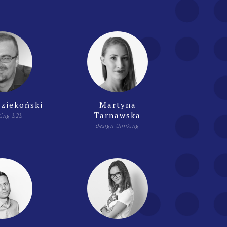
ziekoński
Martyna
Tarnawska
ting b2b
design thinking