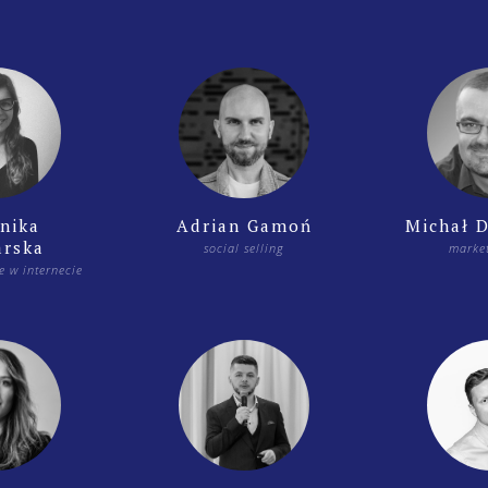
nika
Adrian Gamoń
Michał D
arska
social selling
marke
e w internecie